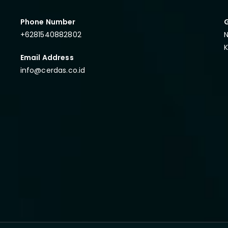
Phone Number
+6281540882802
N
Email Address
info@cerdas.co.id