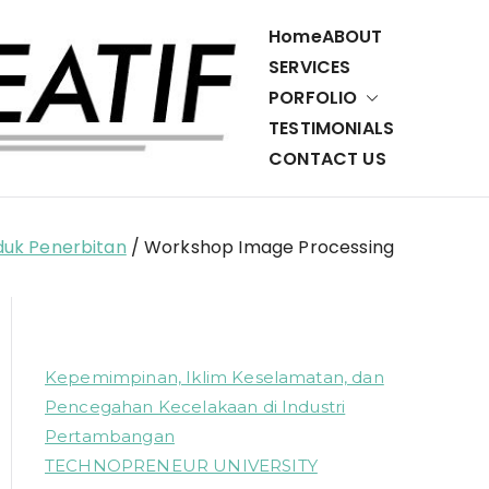
Home
ABOUT
SERVICES
PORFOLIO
Cerdas
Penerbit,
TESTIMONIALS
Percetakan,
CONTACT US
Ulet
dan Layanan
Teknologi
Kreatif
Informasi
duk Penerbitan
Workshop Image Processing
Kepemimpinan, Iklim Keselamatan, dan
Pencegahan Kecelakaan di Industri
Pertambangan
TECHNOPRENEUR UNIVERSITY