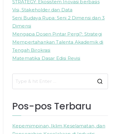
STRATEGY: Ekosistem Inovasi berbasis
Visi, Stakeholder dan Data
Seni Budaya Rupa: Seni 2 Dimensi dan 3
Dimensi
Mengapa Dosen Pintar Pergi?: Strategi
Mempertahankan Talenta Akademik di
Tengah Birokrasi
Matematika Dasar Edisi Revisi
S
e
a
Pos-pos Terbaru
r
c
h
Kepemimpinan, Iklim Keselamatan, dan
f
Pencegahan Kecelakaan di Industri