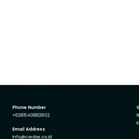
Phone Number
+6281540882802
N
Email Address
info@cerdas.co.id