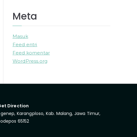
Meta
Masuk
Feed entri
Feed komentar
WordPress.org
Get Direction
genep, Karangploso, Kab. Malang, Jawa Timur,
Kodepos 65152