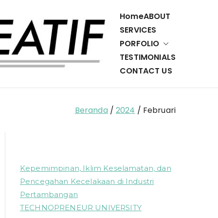
Home
ABOUT
SERVICES
PORFOLIO
Cerdas
Penerbit,
TESTIMONIALS
Percetakan,
CONTACT US
Ulet
dan Layanan
Teknologi
Kreatif
Informasi
Beranda
2024
Februari
Kepemimpinan, Iklim Keselamatan, dan
Pencegahan Kecelakaan di Industri
Pertambangan
TECHNOPRENEUR UNIVERSITY