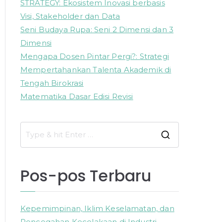
STRATEGY: Ekosistem Inovasi berbasis
Visi, Stakeholder dan Data
Seni Budaya Rupa: Seni 2 Dimensi dan 3
Dimensi
Mengapa Dosen Pintar Pergi?: Strategi
Mempertahankan Talenta Akademik di
Tengah Birokrasi
Matematika Dasar Edisi Revisi
S
e
a
Pos-pos Terbaru
r
c
h
Kepemimpinan, Iklim Keselamatan, dan
f
Pencegahan Kecelakaan di Industri