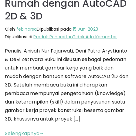
Rumah dengan AutoCAD
2D & 3D
Oleh
febiharsa
Dipublikasi pada
15 Juni 2023
pada
Dipublikasi di
Produk Penerbitan
Tidak Ada Komentar
Belajar
Penulis: Anisah Nur Fajarwati, Deni Putra Arystianto
Mengga
& Devi Zettyara Buku ini disusun sebagai pedoman
Rumah
dengan
untuk membuat gambar kerja yang baik dan
AutoCA
mudah dengan bantuan software AutoCAD 2D dan
2D
3D. Setelah membaca buku ini diharapkan
&
pembaca mempunyai pengetahuan (knowledge)
3D
dan keterampilan (skill) dalam penyusunan suatu
gambar kerja proyek konstruksi beserta gambar
3D, khususnya untuk proyek […]
Selengkapnya