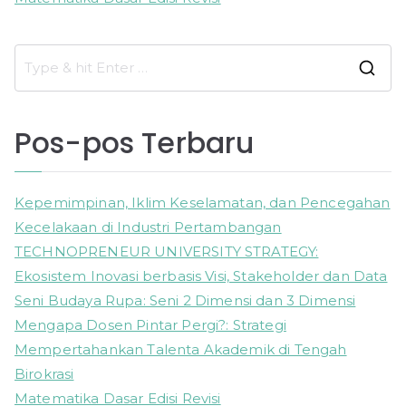
S
e
a
Pos-pos Terbaru
r
c
h
Kepemimpinan, Iklim Keselamatan, dan Pencegahan
f
Kecelakaan di Industri Pertambangan
o
TECHNOPRENEUR UNIVERSITY STRATEGY:
r
Ekosistem Inovasi berbasis Visi, Stakeholder dan Data
:
Seni Budaya Rupa: Seni 2 Dimensi dan 3 Dimensi
Mengapa Dosen Pintar Pergi?: Strategi
Mempertahankan Talenta Akademik di Tengah
Birokrasi
Matematika Dasar Edisi Revisi