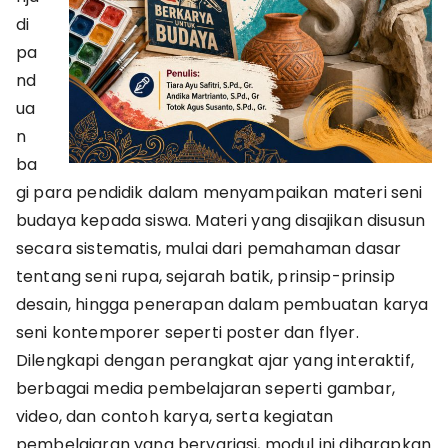
di
pa
nd
ua
n
ba
gi para pendidik dalam menyampaikan materi seni
budaya kepada siswa. Materi yang disajikan disusun
secara sistematis, mulai dari pemahaman dasar
tentang seni rupa, sejarah batik, prinsip-prinsip
desain, hingga penerapan dalam pembuatan karya
seni kontemporer seperti poster dan flyer.
Dilengkapi dengan perangkat ajar yang interaktif,
berbagai media pembelajaran seperti gambar,
video, dan contoh karya, serta kegiatan
pembelajaran yang bervariasi, modul ini diharapkan