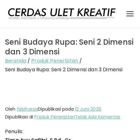
Loncat
ke
Ce
Pener
konten
bit,
rd
Percet
Seni Budaya Rupa: Seni 2 Dimensi
akan,
as
dan
dan 3 Dimensi
Layana
Ule
Beranda
Produk Penerbitan
n
Seni Budaya Rupa: Seni 2 Dimensi dan 3 Dimensi
Teknol
t
ogi
Kr
Infor
masi
ea
Oleh
febiharsa
Dipublikasi pada
12 Juni 2026
tif
pada
Dipublikasi di
Produk Penerbitan
Tidak Ada Komentar
Seni
Penulis:
Budaya