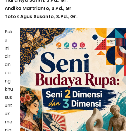
Tiara Ayu Safitri, S.Pd., Gr.
Rupa:
Seni
Andika Martrianto, S.Pd., Gr
2
Totok Agus Susanto, S.Pd., Gr.
Dimensi
dan
Buk
3
u
Dimensi
ini
dir
an
ca
ng
khu
sus
unt
uk
me
nja