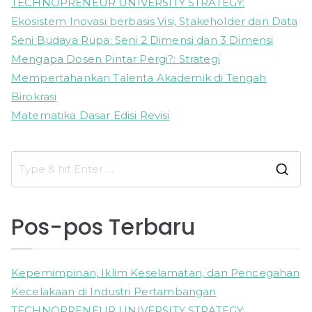
TECHNOPRENEUR UNIVERSITY STRATEGY:
Ekosistem Inovasi berbasis Visi, Stakeholder dan Data
Seni Budaya Rupa: Seni 2 Dimensi dan 3 Dimensi
Mengapa Dosen Pintar Pergi?: Strategi
Mempertahankan Talenta Akademik di Tengah
Birokrasi
Matematika Dasar Edisi Revisi
S
e
a
Pos-pos Terbaru
r
c
h
Kepemimpinan, Iklim Keselamatan, dan Pencegahan
f
Kecelakaan di Industri Pertambangan
o
TECHNOPRENEUR UNIVERSITY STRATEGY: