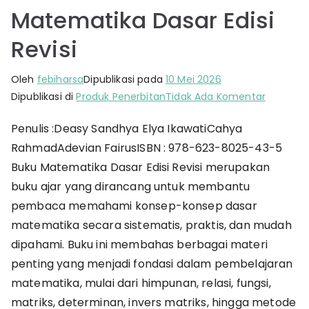
Matematika Dasar Edisi
Revisi
Oleh
febiharsa
Dipublikasi pada
10 Mei 2026
pada
Dipublikasi di
Produk Penerbitan
Tidak Ada Komentar
Matemat
Penulis :Deasy Sandhya Elya IkawatiCahya
Dasar
RahmadAdevian FairusISBN : 978-623-8025-43-5
Edisi
Revisi
Buku Matematika Dasar Edisi Revisi merupakan
buku ajar yang dirancang untuk membantu
pembaca memahami konsep-konsep dasar
matematika secara sistematis, praktis, dan mudah
dipahami. Buku ini membahas berbagai materi
penting yang menjadi fondasi dalam pembelajaran
matematika, mulai dari himpunan, relasi, fungsi,
matriks, determinan, invers matriks, hingga metode