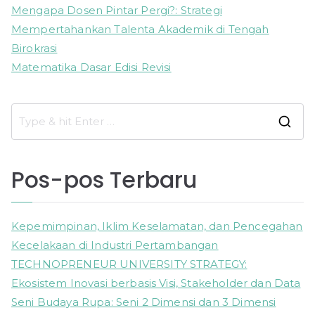
Mengapa Dosen Pintar Pergi?: Strategi
Mempertahankan Talenta Akademik di Tengah
Birokrasi
Matematika Dasar Edisi Revisi
S
e
a
Pos-pos Terbaru
r
c
h
Kepemimpinan, Iklim Keselamatan, dan Pencegahan
f
Kecelakaan di Industri Pertambangan
o
TECHNOPRENEUR UNIVERSITY STRATEGY:
r
Ekosistem Inovasi berbasis Visi, Stakeholder dan Data
:
Seni Budaya Rupa: Seni 2 Dimensi dan 3 Dimensi