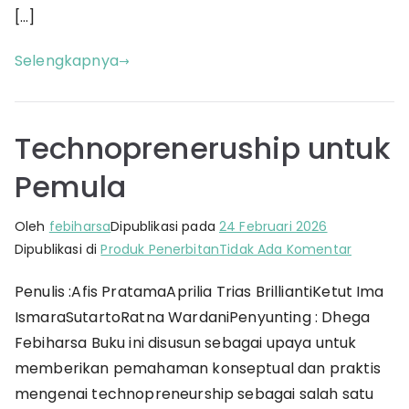
[…]
Selengkapnya
Technopreneruship untuk
Pemula
Oleh
febiharsa
Dipublikasi pada
24 Februari 2026
pada
Dipublikasi di
Produk Penerbitan
Tidak Ada Komentar
Technop
Penulis :Afis PratamaAprilia Trias BrilliantiKetut Ima
untuk
IsmaraSutartoRatna WardaniPenyunting : Dhega
Pemula
Febiharsa Buku ini disusun sebagai upaya untuk
memberikan pemahaman konseptual dan praktis
mengenai technopreneurship sebagai salah satu