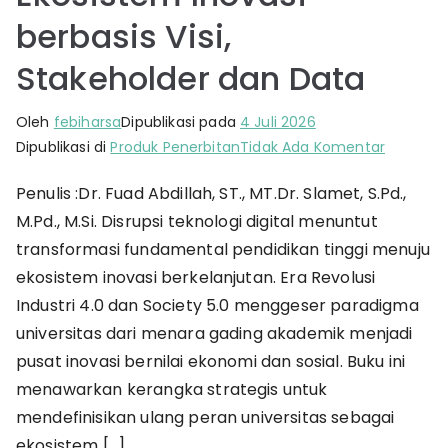
berbasis Visi,
Stakeholder dan Data
Oleh
febiharsa
Dipublikasi pada
4 Juli 2026
pada
Dipublikasi di
Produk Penerbitan
Tidak Ada Komentar
TECHNOP
Penulis :Dr. Fuad Abdillah, ST., MT.Dr. Slamet, S.Pd.,
UNIVERSI
M.Pd., M.Si. Disrupsi teknologi digital menuntut
STRATEG
Ekosiste
transformasi fundamental pendidikan tinggi menuju
Inovasi
ekosistem inovasi berkelanjutan. Era Revolusi
berbasis
Industri 4.0 dan Society 5.0 menggeser paradigma
Visi,
universitas dari menara gading akademik menjadi
Stakehol
pusat inovasi bernilai ekonomi dan sosial. Buku ini
dan
menawarkan kerangka strategis untuk
Data
mendefinisikan ulang peran universitas sebagai
ekosistem […]