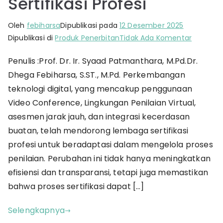
Sertifikasi Profesi
Oleh
febiharsa
Dipublikasi pada
12 Desember 2025
pada
Dipublikasi di
Produk Penerbitan
Tidak Ada Komentar
Teknolog
Penulis :Prof. Dr. Ir. Syaad Patmanthara, M.Pd.Dr.
Digital
Dhega Febiharsa, S.ST., M.Pd. Perkembangan
dalam
Proses
teknologi digital, yang mencakup penggunaan
Asesme
Video Conference, Lingkungan Penilaian Virtual,
Sertifikas
asesmen jarak jauh, dan integrasi kecerdasan
Profesi
buatan, telah mendorong lembaga sertifikasi
profesi untuk beradaptasi dalam mengelola proses
penilaian. Perubahan ini tidak hanya meningkatkan
efisiensi dan transparansi, tetapi juga memastikan
bahwa proses sertifikasi dapat […]
Selengkapnya