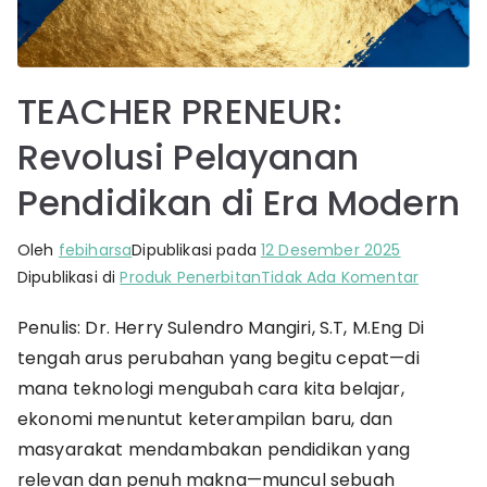
TEACHER PRENEUR:
Revolusi Pelayanan
Pendidikan di Era Modern
Oleh
febiharsa
Dipublikasi pada
12 Desember 2025
pada
Dipublikasi di
Produk Penerbitan
Tidak Ada Komentar
TEACHER
Penulis: Dr. Herry Sulendro Mangiri, S.T, M.Eng Di
PRENEUR:
tengah arus perubahan yang begitu cepat—di
Revolusi
Pelayan
mana teknologi mengubah cara kita belajar,
Pendidik
ekonomi menuntut keterampilan baru, dan
di
masyarakat mendambakan pendidikan yang
Era
relevan dan penuh makna—muncul sebuah