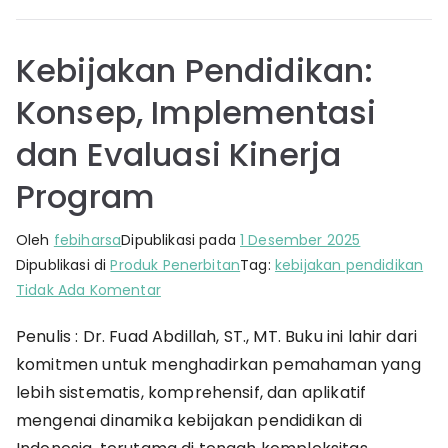
Kebijakan Pendidikan:
Konsep, Implementasi
dan Evaluasi Kinerja
Program
Oleh
febiharsa
Dipublikasi pada
1 Desember 2025
Dipublikasi di
Produk Penerbitan
Tag:
kebijakan pendidikan
pada
Tidak Ada Komentar
Kebijakan
Penulis : Dr. Fuad Abdillah, ST., MT. Buku ini lahir dari
Pendidikan:
komitmen untuk menghadirkan pemahaman yang
Konsep,
Implementasi
lebih sistematis, komprehensif, dan aplikatif
dan
mengenai dinamika kebijakan pendidikan di
Evaluasi