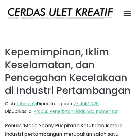
Loncat
ke
Ce
Pener
konten
bit,
rd
Percet
akan,
as
dan
Kepemimpinan, Iklim
Layana
Ule
Keselamatan, dan
n
Teknol
t
Pencegahan Kecelakaan
ogi
Kr
Infor
di Industri Pertambangan
masi
ea
Oleh
febiharsa
Dipublikasi pada
27 Juli 2026
pada
Dipublikasi di
Produk Penerbitan
Tidak Ada Komentar
tif
Kepemim
Penulis :Made Yenny PuspitariniKetut Ima Ismara
Iklim
Industri pertambangan merupakan salah satu
Keselam