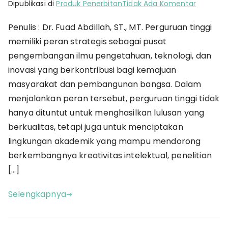
pada
Dipublikasi di
Produk Penerbitan
Tidak Ada Komentar
Mengap
Penulis : Dr. Fuad Abdillah, ST., MT. Perguruan tinggi
Dosen
memiliki peran strategis sebagai pusat
Pintar
Pergi?:
pengembangan ilmu pengetahuan, teknologi, dan
Strategi
inovasi yang berkontribusi bagi kemajuan
Memper
masyarakat dan pembangunan bangsa. Dalam
Talenta
menjalankan peran tersebut, perguruan tinggi tidak
Akademi
hanya dituntut untuk menghasilkan lulusan yang
di
berkualitas, tetapi juga untuk menciptakan
Tengah
lingkungan akademik yang mampu mendorong
Birokrasi
berkembangnya kreativitas intelektual, penelitian
[…]
Selengkapnya