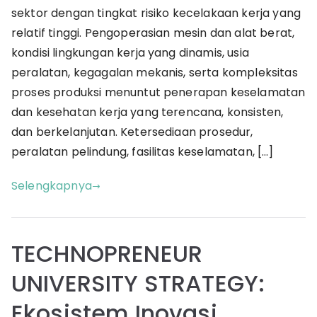
dan
sektor dengan tingkat risiko kecelakaan kerja yang
Pencega
relatif tinggi. Pengoperasian mesin dan alat berat,
Kecelak
kondisi lingkungan kerja yang dinamis, usia
di
peralatan, kegagalan mekanis, serta kompleksitas
Industri
proses produksi menuntut penerapan keselamatan
Pertamb
dan kesehatan kerja yang terencana, konsisten,
dan berkelanjutan. Ketersediaan prosedur,
peralatan pelindung, fasilitas keselamatan, […]
Selengkapnya
TECHNOPRENEUR
UNIVERSITY STRATEGY:
Ekosistem Inovasi