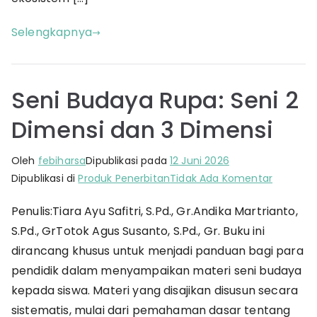
Selengkapnya
Seni Budaya Rupa: Seni 2
Dimensi dan 3 Dimensi
Oleh
febiharsa
Dipublikasi pada
12 Juni 2026
pada
Dipublikasi di
Produk Penerbitan
Tidak Ada Komentar
Seni
Penulis:Tiara Ayu Safitri, S.Pd., Gr.Andika Martrianto,
Budaya
S.Pd., GrTotok Agus Susanto, S.Pd., Gr. Buku ini
Rupa:
Seni
dirancang khusus untuk menjadi panduan bagi para
2
pendidik dalam menyampaikan materi seni budaya
Dimensi
kepada siswa. Materi yang disajikan disusun secara
dan
sistematis, mulai dari pemahaman dasar tentang