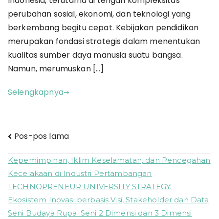
Indonesia, terutama di tengah kompleksitas
Kinerja
perubahan sosial, ekonomi, dan teknologi yang
Program
berkembang begitu cepat. Kebijakan pendidikan
merupakan fondasi strategis dalam menentukan
kualitas sumber daya manusia suatu bangsa.
Namun, merumuskan […]
Selengkapnya
Navigasi
Pos-pos lama
pos
Kepemimpinan, Iklim Keselamatan, dan Pencegahan
Kecelakaan di Industri Pertambangan
TECHNOPRENEUR UNIVERSITY STRATEGY:
Ekosistem Inovasi berbasis Visi, Stakeholder dan Data
Seni Budaya Rupa: Seni 2 Dimensi dan 3 Dimensi