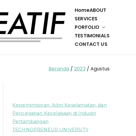
Home
ABOUT
SERVICES
PORFOLIO
Cerdas
Penerbit,
TESTIMONIALS
Percetakan,
CONTACT US
Ulet
dan Layanan
Teknologi
Kreatif
Informasi
Beranda
2023
Agustus
Kepemimpinan, Iklim Keselamatan, dan
Pencegahan Kecelakaan di Industri
Pertambangan
TECHNOPRENEUR UNIVERSITY