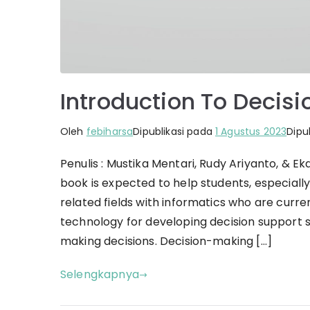
Introduction To Decis
Oleh
febiharsa
Dipublikasi pada
1 Agustus 2023
Dipub
Penulis : Mustika Mentari, Rudy Ariyanto, & E
book is expected to help students, especially
related fields with informatics who are curren
technology for developing decision support
making decisions. Decision-making […]
Selengkapnya