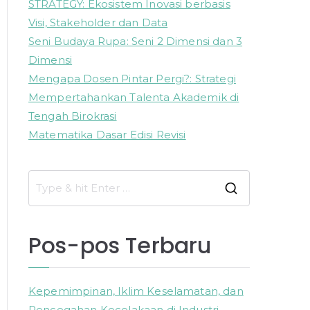
STRATEGY: Ekosistem Inovasi berbasis
Visi, Stakeholder dan Data
Seni Budaya Rupa: Seni 2 Dimensi dan 3
Dimensi
Mengapa Dosen Pintar Pergi?: Strategi
Mempertahankan Talenta Akademik di
Tengah Birokrasi
Matematika Dasar Edisi Revisi
S
e
a
Pos-pos Terbaru
r
c
h
Kepemimpinan, Iklim Keselamatan, dan
f
Pencegahan Kecelakaan di Industri