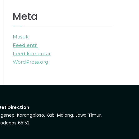
Meta
Masuk
Feed entri
Feed komentar
WordPress.org
Get Direction
genep, Karangploso, Kab. Malang, Jawa Timur,
Kodepos 65152