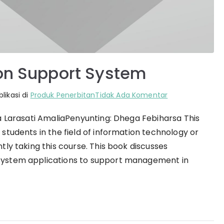
ion Support System
pada
likasi di
Produk Penerbitan
Tidak Ada Komentar
Introduction
ka Larasati AmaliaPenyunting: Dhega Febiharsa This
To
 students in the field of information technology or
Decision
Support
tly taking this course. This book discusses
System
 system applications to support management in