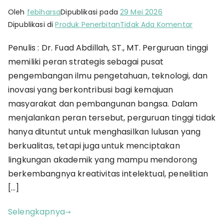
Oleh
febiharsa
Dipublikasi pada
29 Mei 2026
pada
Dipublikasi di
Produk Penerbitan
Tidak Ada Komentar
Mengap
Penulis : Dr. Fuad Abdillah, ST., MT. Perguruan tinggi
Dosen
memiliki peran strategis sebagai pusat
Pintar
Pergi?:
pengembangan ilmu pengetahuan, teknologi, dan
Strategi
inovasi yang berkontribusi bagi kemajuan
Memper
masyarakat dan pembangunan bangsa. Dalam
Talenta
menjalankan peran tersebut, perguruan tinggi tidak
Akademi
hanya dituntut untuk menghasilkan lulusan yang
di
berkualitas, tetapi juga untuk menciptakan
Tengah
lingkungan akademik yang mampu mendorong
Birokrasi
berkembangnya kreativitas intelektual, penelitian
[…]
Selengkapnya