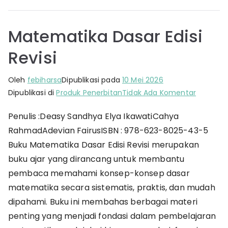
Matematika Dasar Edisi
Revisi
Oleh
febiharsa
Dipublikasi pada
10 Mei 2026
pada
Dipublikasi di
Produk Penerbitan
Tidak Ada Komentar
Matemat
Penulis :Deasy Sandhya Elya IkawatiCahya
Dasar
RahmadAdevian FairusISBN : 978-623-8025-43-5
Edisi
Revisi
Buku Matematika Dasar Edisi Revisi merupakan
buku ajar yang dirancang untuk membantu
pembaca memahami konsep-konsep dasar
matematika secara sistematis, praktis, dan mudah
dipahami. Buku ini membahas berbagai materi
penting yang menjadi fondasi dalam pembelajaran