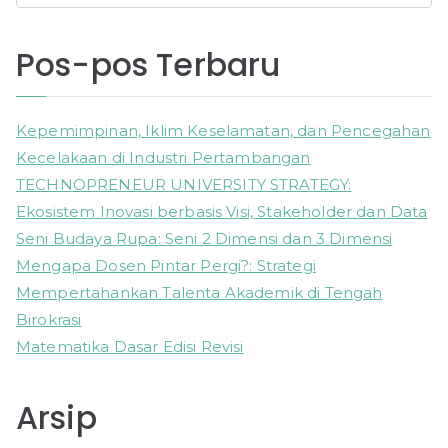
e
a
Pos-pos Terbaru
r
c
h
Kepemimpinan, Iklim Keselamatan, dan Pencegahan
f
Kecelakaan di Industri Pertambangan
o
TECHNOPRENEUR UNIVERSITY STRATEGY:
r
Ekosistem Inovasi berbasis Visi, Stakeholder dan Data
:
Seni Budaya Rupa: Seni 2 Dimensi dan 3 Dimensi
Mengapa Dosen Pintar Pergi?: Strategi
Mempertahankan Talenta Akademik di Tengah
Birokrasi
Matematika Dasar Edisi Revisi
Arsip