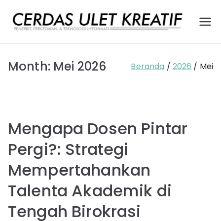
Loncat
ke
Ce
Pener
konten
bit,
rd
Percet
Month:
Mei 2026
akan,
Beranda
2026
Mei
as
dan
Layana
Ule
n
Teknol
t
Mengapa Dosen Pintar
ogi
Kr
Infor
Pergi?: Strategi
masi
ea
Mempertahankan
tif
Talenta Akademik di
Tengah Birokrasi