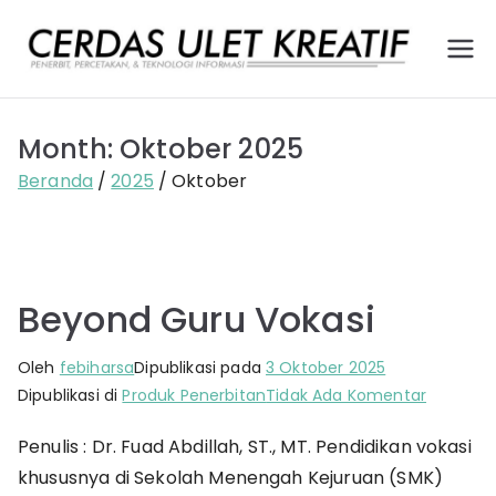
Loncat
ke
Ce
Pener
konten
bit,
rd
Percet
Month:
Oktober 2025
akan,
as
dan
Beranda
2025
Oktober
Layana
Ule
n
Teknol
t
ogi
Beyond Guru Vokasi
Kr
Infor
masi
ea
Oleh
febiharsa
Dipublikasi pada
3 Oktober 2025
pada
Dipublikasi di
Produk Penerbitan
Tidak Ada Komentar
tif
Beyond
Penulis : Dr. Fuad Abdillah, ST., MT. Pendidikan vokasi
Guru
khususnya di Sekolah Menengah Kejuruan (SMK)
Vokasi