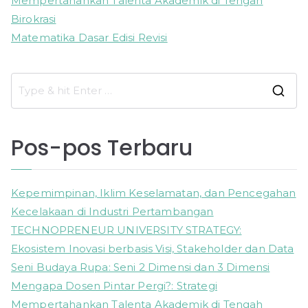
Mempertahankan Talenta Akademik di Tengah
Birokrasi
Matematika Dasar Edisi Revisi
S
e
a
Pos-pos Terbaru
r
c
h
Kepemimpinan, Iklim Keselamatan, dan Pencegahan
f
Kecelakaan di Industri Pertambangan
o
TECHNOPRENEUR UNIVERSITY STRATEGY:
r
Ekosistem Inovasi berbasis Visi, Stakeholder dan Data
:
Seni Budaya Rupa: Seni 2 Dimensi dan 3 Dimensi
Mengapa Dosen Pintar Pergi?: Strategi
Mempertahankan Talenta Akademik di Tengah