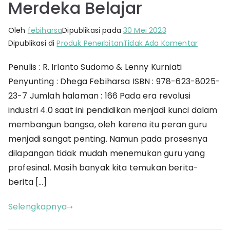
Merdeka Belajar
Oleh
febiharsa
Dipublikasi pada
30 Mei 2023
pada
Dipublikasi di
Produk Penerbitan
Tidak Ada Komentar
Profesi
Penulis : R. Irlanto Sudomo & Lenny Kurniati
Kependid
Penyunting : Dhega Febiharsa ISBN : 978-623-8025-
Merdeka
Belajar
23-7 Jumlah halaman : 166 Pada era revolusi
industri 4.0 saat ini pendidikan menjadi kunci dalam
membangun bangsa, oleh karena itu peran guru
menjadi sangat penting. Namun pada prosesnya
dilapangan tidak mudah menemukan guru yang
profesinal. Masih banyak kita temukan berita-
berita […]
Selengkapnya