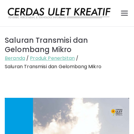
Loncat
ke
Ce
Pener
konten
bit,
rd
Percet
Saluran Transmisi dan
akan,
as
dan
Gelombang Mikro
Layana
Ule
Beranda
Produk Penerbitan
n
Saluran Transmisi dan Gelombang Mikro
Teknol
t
ogi
Kr
Infor
masi
ea
tif