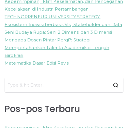
Kepemimpinan, Iklim Keselamatan, dan Pencegahan
Kecelakaan di Industri Pertambangan
TECHNOPRENEUR UNIVERSITY STRATEGY:
Ekosistem Inovasi berbasis Visi, Stakeholder dan Data
Seni Budaya Rupa: Seni 2 Dimensi dan 3 Dimensi
Mengapa Dosen Pintar Pergi?: Strategi
Mempertahankan Talenta Akademik di Tengah
Birokrasi
Matematika Dasar Edisi Revisi
S
e
a
Pos-pos Terbaru
r
c
h
Kepemimpinan, Iklim Keselamatan, dan Pencegahan