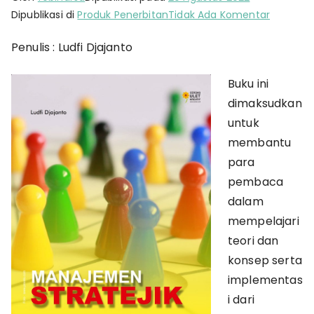
pada
Dipublikasi di
Produk Penerbitan
Tidak Ada Komentar
Manaje
Penulis : Ludfi Djajanto
Stratejik
Buku ini
dimaksudkan
untuk
membantu
para
pembaca
dalam
mempelajari
teori dan
konsep serta
implementas
i dari