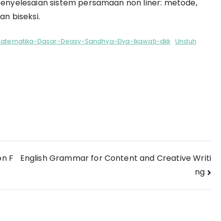
enyelesaian sistem persamaan non liner: metode,
an biseksi.
atematika-Dasar-Deasy-Sandhya-Elya-Ikawati-dkk
Unduh
on F
English Grammar for Content and Creative Writi
ng