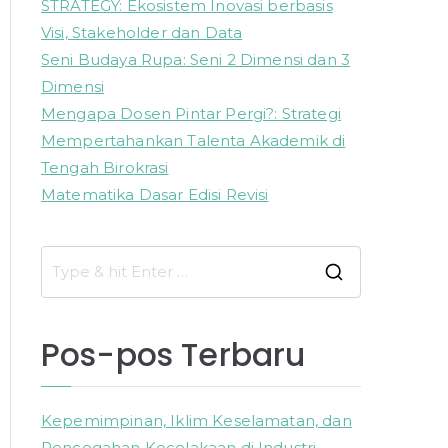
STRATEGY: Ekosistem Inovasi berbasis
Visi, Stakeholder dan Data
Seni Budaya Rupa: Seni 2 Dimensi dan 3
Dimensi
Mengapa Dosen Pintar Pergi?: Strategi
Mempertahankan Talenta Akademik di
Tengah Birokrasi
Matematika Dasar Edisi Revisi
S
e
a
Pos-pos Terbaru
r
c
h
Kepemimpinan, Iklim Keselamatan, dan
f
Pencegahan Kecelakaan di Industri