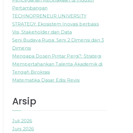
o
Pertambangan
r
TECHNOPRENEUR UNIVERSITY
:
STRATEGY: Ekosistem Inovasi berbasis
Visi, Stakeholder dan Data
Seni Budaya Rupa: Seni 2 Dimensi dan 3
Dimensi
Mengapa Dosen Pintar Pergi?: Strategi
Mempertahankan Talenta Akademik di
Tengah Birokrasi
Matematika Dasar Edisi Revisi
Arsip
Juli 2026
Juni 2026