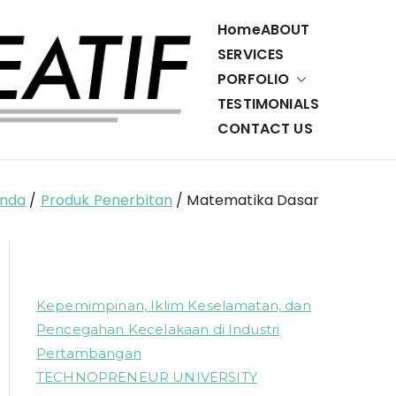
Home
ABOUT
SERVICES
PORFOLIO
Cerdas
Penerbit,
TESTIMONIALS
Percetakan,
CONTACT US
Ulet
dan Layanan
Teknologi
Kreatif
Informasi
anda
Produk Penerbitan
Matematika Dasar
Kepemimpinan, Iklim Keselamatan, dan
Pencegahan Kecelakaan di Industri
Pertambangan
TECHNOPRENEUR UNIVERSITY