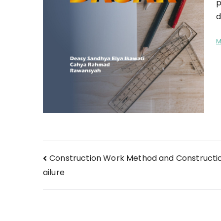
p
d
M
Navigasi
Construction Work Method and Constructi
ailure
pos