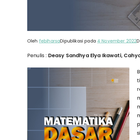
Oleh
febiharsa
Dipublikasi pada
4 November 2022
D
Penulis :
Deasy Sandhya Elya Ikawati, Cah
B
t
r
m
m
m
p
s