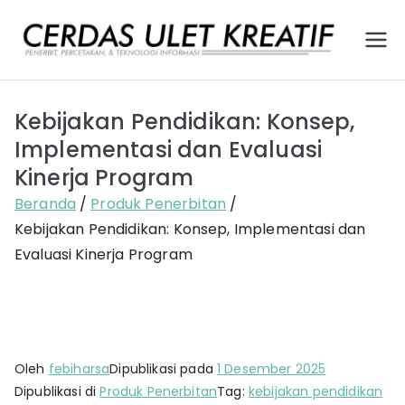
Loncat
ke
Ce
Pener
konten
bit,
rd
Percet
Kebijakan Pendidikan: Konsep,
akan,
as
dan
Implementasi dan Evaluasi
Layana
Ule
Kinerja Program
n
Beranda
Produk Penerbitan
Teknol
t
Kebijakan Pendidikan: Konsep, Implementasi dan
ogi
Kr
Evaluasi Kinerja Program
Infor
masi
ea
tif
Oleh
febiharsa
Dipublikasi pada
1 Desember 2025
Dipublikasi di
Produk Penerbitan
Tag:
kebijakan pendidikan