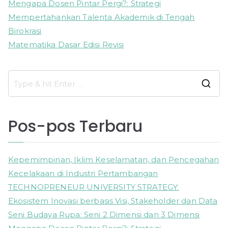
Mengapa Dosen Pintar Pergi?: Strategi
Mempertahankan Talenta Akademik di Tengah
Birokrasi
Matematika Dasar Edisi Revisi
S
e
a
Pos-pos Terbaru
r
c
h
Kepemimpinan, Iklim Keselamatan, dan Pencegahan
f
Kecelakaan di Industri Pertambangan
o
TECHNOPRENEUR UNIVERSITY STRATEGY:
r
Ekosistem Inovasi berbasis Visi, Stakeholder dan Data
:
Seni Budaya Rupa: Seni 2 Dimensi dan 3 Dimensi