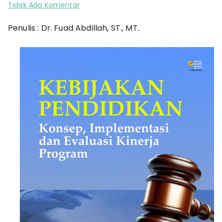
pada
Tidak Ada Komentar
Kebijakan
Penulis : Dr. Fuad Abdillah, ST., MT.
Pendidikan:
Konsep,
Implementasi
dan
Evaluasi
Kinerja
Program